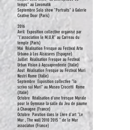
temps" au Lavomatik
Septembre Solo show "Portraits" à Galerie
Ceative Door (Paris)
2016
Avril Exposition collective organisé par
"l'association le M.U.R" au Carreau du
temple (Paris)
Mai Réalisation Fresque au Festival Arte
Urbano à Los Alcazares (Espagne)
Juillet Réalisation Fresque au Festival
Urban Vision à Aqcuapendente (Italie)
Aout Réalisation Fresque au Festival Muri
Nostri Rome (italie)
Septembre Exposition collective "lo
scrivo sui Muri" au Museo Crocetti Rome
(Italie)
Octobre Réalisation d'une fresque Murale
pour le Gymnase la salle du Jeu de paume
à Chavagne (France)
Oc
tobre Parution dans le Livre d'art "Le
Mur , The wall
2010 2015
" de le Mur
associaton (France)