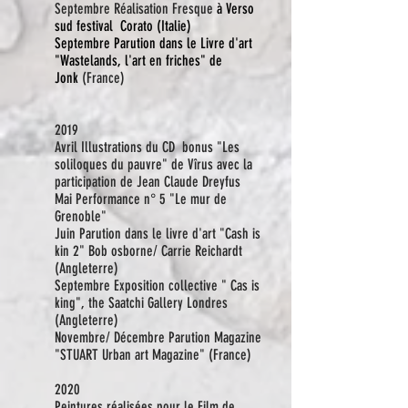
Septembre Réalisation Fresque
à Verso
sud festival Corato (Italie)
Septembre Parution dans le Livre d'art
"Wastelands, l'art en friches" de
Jonk
(France)
2019
Avril Illustrations du CD bonus "Les
soliloques du pauvre" de Vîrus avec la
participation de Jean Claude Dreyfus
Mai Performance n° 5 "Le mur de
Grenoble"
Juin Parution dans le livre d'art "Cash is
kin 2" Bob osborne/ Carrie Reichardt
(Angleterre)
Septembre
Exposition
collective " Cas is
king", the Saatchi Gallery Londres
(Angleterre)
Novembre/ Décembre Parution Magazine
"STUART Urban art Magazine" (France)
2020
Peintures réalisées pour le Film de