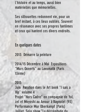
l'histoire et au temps, aussi bien
matérielles que mémorielles.
Ses silhouettes redonnent vie, pour un
bref instant, à ces lieux oubliés. Souvent
en résonance avec ses propres fantômes
et ceux qui hantent ces divers endroits.
En quelques dates
2013 Démarre la peinture
2014/15 Décembre à Mai Expositions
"Murs Ouverts" au Lavomatik (Paris
13éme)
2015
Juin Parution dans le Art book "I sais a
Hip" volume 4
Projet "Hors Cadre" en compagnie de Yol,
zel et Moyoshi au Amour à Bagnolet (93)
Performance Mur Oberkampf (Paris)
Juillet Solo show "La décrépitude du