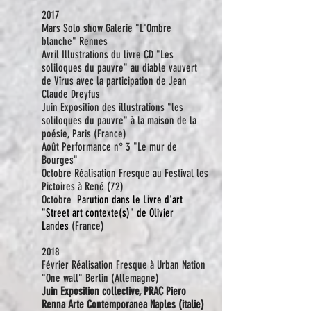
2017
Mars Solo show Galerie "L'Ombre
blanche" Rennes
Avril Illustrations du livre CD "Les
soliloques du pauvre" au diable vauvert
de Vîrus avec la participation de Jean
Claude Dreyfus
Juin Exposition des illustrations "les
soliloques du pauvre" à la maison de la
poésie, Paris (France)
Août Performance n° 3 "Le mur de
Bourges"
Octobre Réalisation Fresque au Festival les
Pictoires à René (72)
Octobre
Parution dans le Livre d'art
"Street art contexte(s)" de Olivier
Landes
(France)
2018
Février Réalisation Fresque à Urban Nation
"One wall" Berlin (Allemagne)
Juin Exposition collective,
PRAC Piero
Renna Arte Contemporanea Naples (italie)