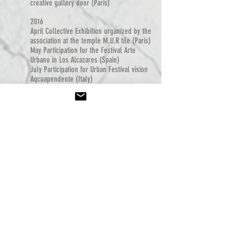
creative gallery door (Paris)
2016
April Collective Exhibition organized by the
association at the temple M.U.R tile (Paris)
May Participation for the Festival Arte
Urbano in Los Alcazares (Spain)
July Participation for Urban Festival vision
Aqcuapendente (Italy)
August Participation for the Festival Muri
Nostri in Rome (Italy)
September Collective Expo "lo scrivo sui
Muri" at the Museo Crocetti in Rome
(Italy)
October Realization a wall for the
gymnasium of the Jeu de Paume in
Chavagne (France)
Publication in the Art book "Le Mur , The
wall
2010 2015
" by le mur association
2017
Mars Solo show Gallery "L'Ombre
blanche" Rennes
April Illustrations of the book CD "The