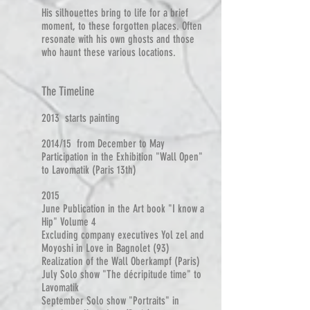
His silhouettes bring to life for a brief
moment, to these forgotten places. Often
resonate with his own ghosts and those
who haunt these various locations.
The Timeline
2013 starts painting
2014/15 from December to May
Participation in the Exhibition "Wall Open"
to Lavomatik (Paris 13th)
2015
June Publication in the Art book "I know a
Hip" Volume 4
Excluding company executives Yol zel and
Moyoshi in Love in Bagnolet (93)
Realization of the Wall Oberkampf (Paris)
July Solo show "The décripitude time" to
Lavomatik
September Solo show "Portraits" in