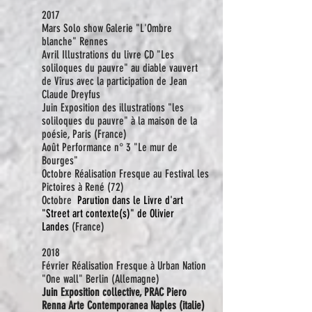
2017
Mars Solo show Galerie "L'Ombre
blanche" Rennes
Avril Illustrations du livre CD "Les
soliloques du pauvre" au diable vauvert
de Vîrus avec la participation de Jean
Claude Dreyfus
Juin Exposition des illustrations "les
soliloques du pauvre" à la maison de la
poésie, Paris (France)
Août Performance n° 3 "Le mur de
Bourges"
Octobre Réalisation Fresque au Festival les
Pictoires à René (72)
Octobre
Parution dans le Livre d'art
"Street art contexte(s)" de Olivier
Landes
(France)
2018
Février Réalisation Fresque à Urban Nation
"One wall" Berlin (Allemagne)
Juin Exposition collective,
PRAC Piero
Renna Arte Contemporanea Naples (italie)