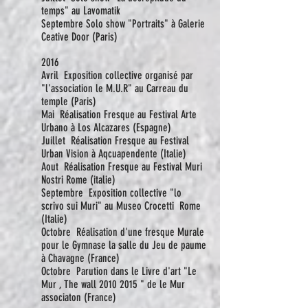
temps" au Lavomatik
Septembre Solo show "Portraits" à Galerie
Ceative Door (Paris)
2016
Avril Exposition collective organisé par
"l'association le M.U.R" au Carreau du
temple (Paris)
Mai Réalisation Fresque au Festival Arte
Urbano à Los Alcazares (Espagne)
Juillet Réalisation Fresque au Festival
Urban Vision à Aqcuapendente (Italie)
Aout Réalisation Fresque au Festival Muri
Nostri Rome (italie)
Septembre Exposition collective "lo
scrivo sui Muri" au Museo Crocetti Rome
(Italie)
Octobre Réalisation d'une fresque Murale
pour le Gymnase la salle du Jeu de paume
à Chavagne (France)
Oc
tobre Parution dans le Livre d'art "Le
Mur , The wall
2010 2015
" de le Mur
associaton (France)