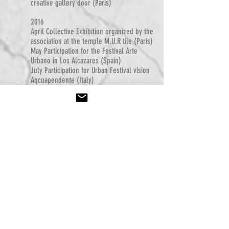
creative gallery door (Paris)
2016
April Collective Exhibition organized by the
association at the temple M.U.R tile (Paris)
May Participation for the Festival Arte
Urbano in Los Alcazares (Spain)
July Participation for Urban Festival vision
Aqcuapendente (Italy)
August Participation for the Festival Muri
Nostri in Rome (Italy)
September Collective Expo "lo scrivo sui
Muri" at the Museo Crocetti in Rome
(Italy)
October Realization a wall for the
gymnasium of the Jeu de Paume in
Chavagne (France)
Publication in the Art book "Le Mur , The
wall
2010 2015
" by le mur association
2017
Mars Solo show Gallery "L'Ombre
blanche" Rennes
April Illustrations of the book CD "The