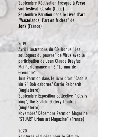
Septembre Réalisation Fresque
à Verso
sud festival Corato (Italie)
Septembre Parution dans le Livre d'art
"Wastelands, l'art en friches" de
Jonk
(France)
2019
Avril Illustrations du CD bonus "Les
soliloques du pauvre" de Vîrus avec la
participation de Jean Claude Dreyfus
Mai Performance n° 5 "Le mur de
Grenoble"
Juin Parution dans le livre d'art "Cash is
kin 2" Bob osborne/ Carrie Reichardt
(Angleterre)
Septembre
Exposition
collective " Cas is
king", the Saatchi Gallery Londres
(Angleterre)
Novembre/ Décembre Parution Magazine
"STUART Urban art Magazine" (France)
2020
Peintures réalisées pour le Film de