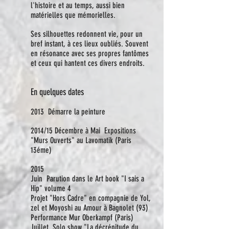
l'histoire et au temps, aussi bien
matérielles que mémorielles.
Ses silhouettes redonnent vie, pour un
bref instant, à ces lieux oubliés. Souvent
en résonance avec ses propres fantômes
et ceux qui hantent ces divers endroits.
En quelques dates
2013 Démarre la peinture
2014/15 Décembre à Mai Expositions
"Murs Ouverts" au Lavomatik (Paris
13éme)
2015
Juin Parution dans le Art book "I sais a
Hip" volume 4
Projet "Hors Cadre" en compagnie de Yol,
zel et Moyoshi au Amour à Bagnolet (93)
Performance Mur Oberkampf (Paris)
Juillet Solo show "La décrépitude du