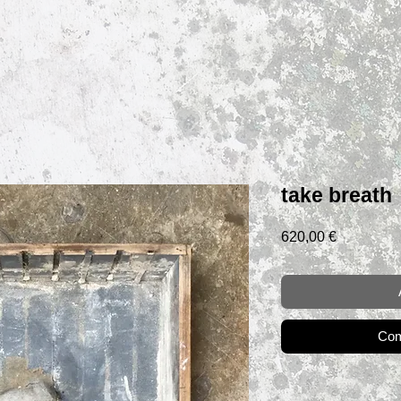
take breath
Prix
620,00 €
Com